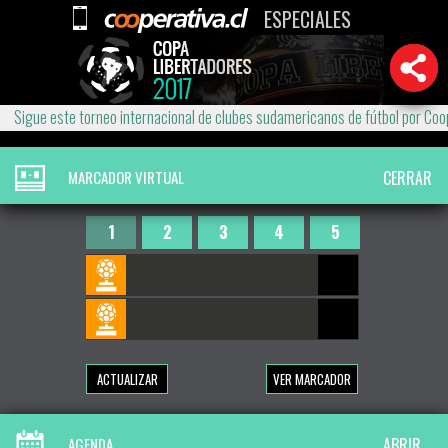
ESPECIALES
Sigue este torneo internacional de clubes sudamericanos de fútbol por Coope
MARCADOR VIRTUAL
CERRAR
1
2
3
4
5
6
7
8
9
10
ACTUALIZAR
VER MARCADOR
AGENDA
ABRIR